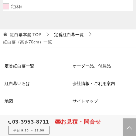
定休日
紅白幕本舗
TOP
定番紅白幕一覧
紅白幕（高さ70cm）一覧
定番紅白幕一覧
オーダー品、付属品
紅白幕いろは
会社情報・ご利用案内
地図
サイトマップ
03-3953-8711
お見積・問合せ
© 2016 紅白幕本舗
平日 9:30 ～ 17:00