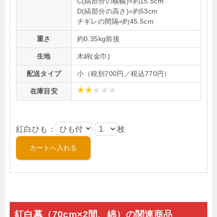
C(縞部分の横幅)=約15.5cm
D(縞部分の高さ)=約53cm
チギレの間隔=約45.5cm
重さ
約0.35kg前後
生地
木綿(金巾)
配送タイプ
小（税別700円／税込770円）
在庫目安
紅白ひも：
枚
紅白幕（70cm×2間、綿）の関連商品