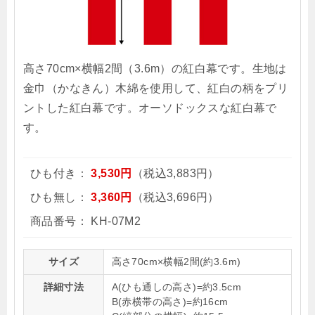
高さ70cm×横幅2間（3.6m）の紅白幕です。生地は
金巾（かなきん）木綿を使用して、紅白の柄をプリ
ントした紅白幕です。オーソドックスな紅白幕で
す。
ひも付き：
3,530円
（税込3,883円）
ひも無し：
3,360円
（税込3,696円）
商品番号：
KH-07M2
サイズ
高さ70cm×横幅2間(約3.6m)
詳細寸法
A(ひも通しの高さ)=約3.5cm
B(赤横帯の高さ)=約16cm