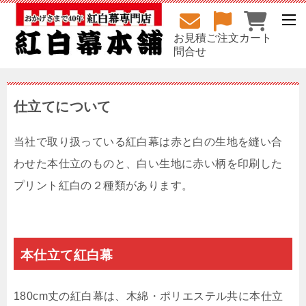
お見積
ご注文
カート
問合せ
仕立てについて
当社で取り扱っている紅白幕は赤と白の生地を縫い合
わせた本仕立のものと、白い生地に赤い柄を印刷した
プリント紅白の２種類があります。
本仕立て紅白幕
180cm丈の紅白幕は、木綿・ポリエステル共に本仕立