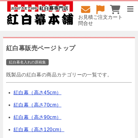
お見積
ご注文
カート
問合せ
紅白幕販売ページトップ
紅白幕名入れの原稿集
既製品の紅白幕の商品カテゴリーの一覧です。
紅白幕（高さ45cm）
紅白幕（高さ70cm）
紅白幕（高さ90cm）
紅白幕（高さ120cm）