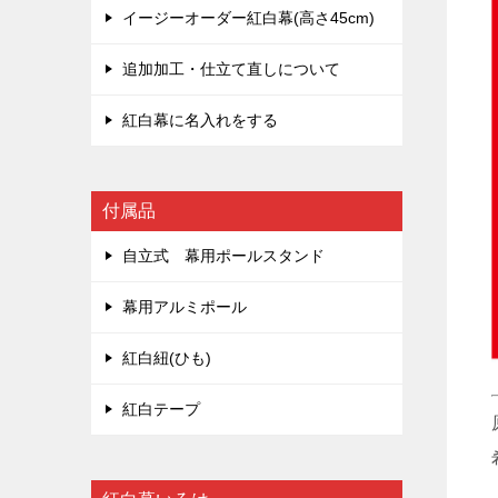
イージーオーダー紅白幕(高さ45cm)
追加加工・仕立て直しについて
紅白幕に名入れをする
付属品
自立式 幕用ポールスタンド
幕用アルミポール
紅白紐(ひも)
紅白テープ