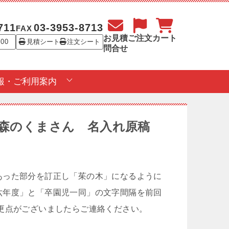
711
03-3953-8713
FAX
お見積
ご注文
カート
:00
見積シート
注文シート
問合せ
報・ご利用案内
育所 森のくまさん 名入れ原稿
あった部分を訂正し「茱の木」になるように
六年度」と「卒園児一同」の文字間隔を前回
更点がございましたらご連絡ください。