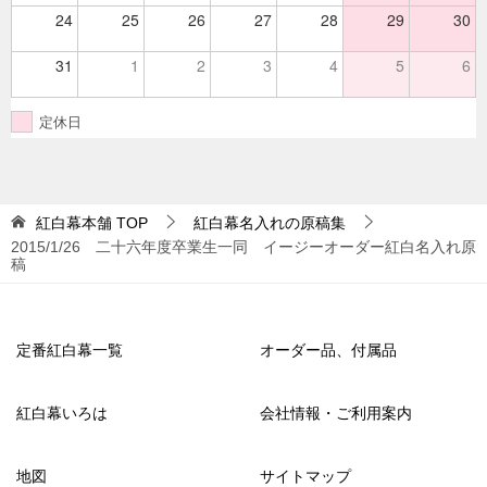
24
25
26
27
28
29
30
31
1
2
3
4
5
6
定休日
紅白幕本舗
TOP
紅白幕名入れの原稿集
2015/1/26 二十六年度卒業生一同 イージーオーダー紅白名入れ原
稿
定番紅白幕一覧
オーダー品、付属品
紅白幕いろは
会社情報・ご利用案内
地図
サイトマップ