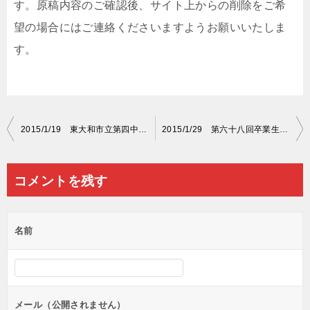
す。原稿内容のご確認後、サイト上からの削除をご希
望の場合にはご連絡くださいますようお願いいたしま
す。
投
2015/1/19 東大和市立第四中学校ＰＴＡ 紅白名入れ原稿
2015/1/29 第六十八回卒業生一同 紅白名入れ原稿
稿
ナ
コメントを残す
ビ
ゲ
名前
ー
シ
ョ
ン
メール（公開されません）