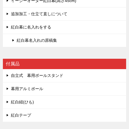
イージーオーダー紅白幕(高さ45cm)
追加加工・仕立て直しについて
紅白幕に名入れをする
紅白幕名入れの原稿集
付属品
自立式 幕用ポールスタンド
幕用アルミポール
紅白紐(ひも)
紅白テープ