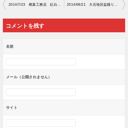
投
2014/7/23 椎葉工務店 紅白名入れ原稿
2014/08/21 大石地区盆踊り大会実行委員会 紅白名入れ原稿
稿
ナ
コメントを残す
ビ
ゲ
名前
ー
シ
ョ
ン
メール（公開されません）
サイト