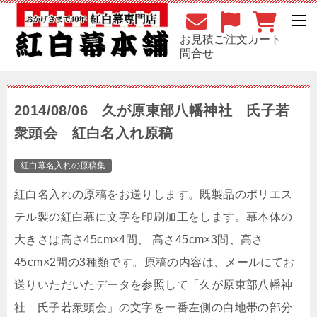
お見積
ご注文
カート
問合せ
2014/08/06 久が原東部八幡神社 氏子若
衆頭会 紅白名入れ原稿
紅白幕名入れの原稿集
紅白名入れの原稿をお送りします。既製品のポリエス
テル製の紅白幕に文字を印刷加工をします。幕本体の
大きさは高さ45cm×4間、 高さ45cm×3間、高さ
45cm×2間の3種類です。原稿の内容は、メールにてお
送りいただいたデータを参照して「久が原東部八幡神
社 氏子若衆頭会」の文字を一番左側の白地帯の部分