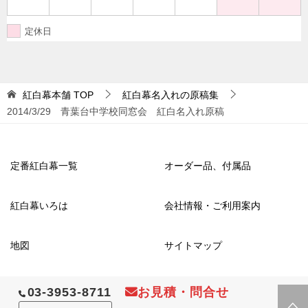
定休日
紅白幕本舗
TOP
紅白幕名入れの原稿集
2014/3/29 青葉台中学校同窓会 紅白名入れ原稿
定番紅白幕一覧
オーダー品、付属品
紅白幕いろは
会社情報・ご利用案内
地図
サイトマップ
03-3953-8711
お見積・問合せ
© 2016 紅白幕本舗