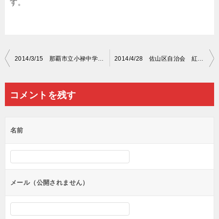
す。
投
2014/3/15 那覇市立小禄中学校 紅白名入れ原稿
2014/4/28 佐山区自治会 紅白名入れ原稿
稿
ナ
コメントを残す
ビ
ゲ
名前
ー
シ
ョ
ン
メール（公開されません）