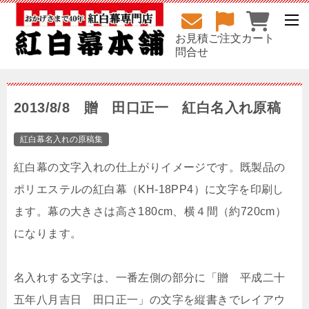
お見積
ご注文
カート
問合せ
2013/8/8 贈 田口正一 紅白名入れ原稿
紅白幕名入れの原稿集
紅白幕の文字入れの仕上がりイメージです。既製品の
ポリエステルの紅白幕（KH-18PP4）に文字を印刷し
ます。幕の大きさは高さ180cm、横４間（約720cm）
になります。
名入れする文字は、一番左側の部分に「贈 平成二十
五年八月吉日 田口正一」の文字を縦書きでレイアウ