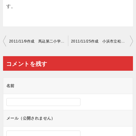
す。
投
2011/11/9作成 馬込第二小学校 開校八十周年紅白幕名入れ 原稿案
2011/11/25作成 小浜市立松永小学校 寄贈紅白幕 原稿案
稿
ナ
コメントを残す
ビ
ゲ
名前
ー
シ
ョ
ン
メール（公開されません）