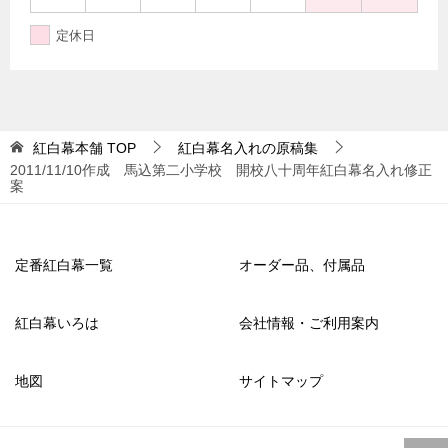
定休日
紅白幕本舗
TOP
紅白幕名入れの原稿集
2011/11/10作成 馬込第二小学校 開校八十周年紅白幕名入れ修正
案
定番紅白幕一覧
オーダー品、付属品
紅白幕いろは
会社情報・ご利用案内
地図
サイトマップ