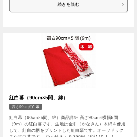
続きを読む
紅白幕（90cm×5間、綿）
高さ90cm紅白幕
紅白幕（90cm×5間、綿）商品詳細 高さ90cm×横幅5間
（9m）の紅白幕です。生地は金巾（かなきん）木綿を使用
して、紅白の柄をプリントした紅白幕です。オーソドック
スな紅白幕です。 ひも付き： 9,790円（税込10, […]