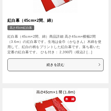
紅白幕（45cm×2間、綿）
高さ45cm紅白幕
紅白幕（45cm×2間、綿）商品詳細 高さ45cm×横幅2間
（3.6m）の紅白幕です。生地は金巾（かなきん）木綿を使
用して、紅白の柄をプリントした紅白幕です。落ち着いた
定番の紅白幕です。 ひも付き： 2,390円（税込2 […]
続きを読む