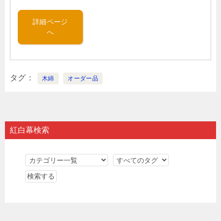
詳細ページ
へ
タグ
木綿
オーダー品
紅白幕検索