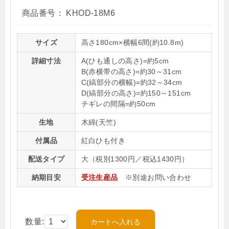
商品番号：
KHOD-18M6
サイズ
高さ180cm×横幅6間(約10.8m)
詳細寸法
A(ひも通しの高さ)=約5cm
B(赤横帯の高さ)=約30～31cm
C(縞部分の横幅)=約32～34cm
D(縞部分の高さ)=約150～151cm
チギレの間隔=約50cm
生地
木綿(天竺)
付属品
紅白ひも付き
配送タイプ
大（税別1300円／税込1430円）
納期目安
受注生産品
※別途お問い合わせ
数量: