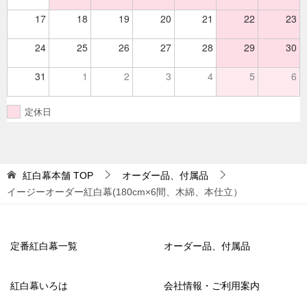
17
18
19
20
21
22
23
24
25
26
27
28
29
30
31
1
2
3
4
5
6
定休日
紅白幕本舗
TOP
オーダー品、付属品
イージーオーダー紅白幕(180cm×6間、木綿、本仕立）
定番紅白幕一覧
オーダー品、付属品
紅白幕いろは
会社情報・ご利用案内