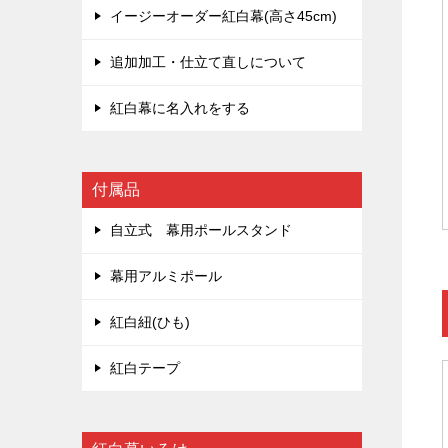
イージーオーダー紅白幕(高さ45cm)
追加加工・仕立て直しについて
紅白幕に名入れをする
付属品
自立式 幕用ポールスタンド
幕用アルミポール
紅白紐(ひも)
紅白テープ