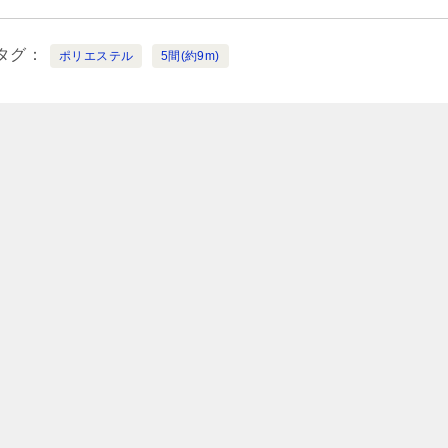
タグ
ポリエステル
5間(約9m)