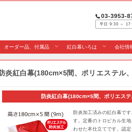
03-3953-8
平日 9:30 ～ 17
オーダー品、付属品
紅白幕いろは
会社情
防炎紅白幕(180cm×5間、ポリエステル
防炎紅白幕(180cm×5間、ポリエ
防炎加工済みの紅白幕です。
す。定番のトロピカル生地
わせた本仕立てです。認定