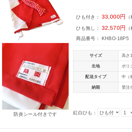
33,000円
ひも付き：
（
32,570円
ひも無し：
（
商品番号：
KHBO-18P5
サイズ
高さ1
生地
ポリ
配送タイプ
中（
納期
受注
紅白ひも：
防炎シール付きです