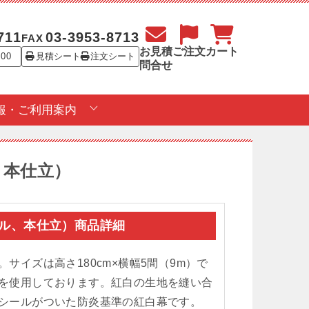
711
03-3953-8713
FAX
お見積
ご注文
カート
:00
見積シート
注文シート
問合せ
報・ご利用案内
、本仕立）
ステル、本仕立）商品詳細
サイズは高さ180cm×横幅5間（9m）で
を使用しております。紅白の生地を縫い合
シールがついた防炎基準の紅白幕です。