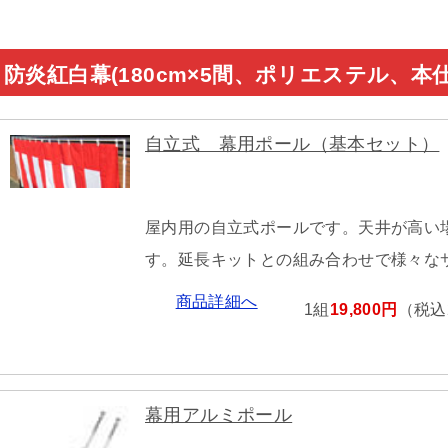
防炎紅白幕(180cm×5間、ポリエステル、
自立式 幕用ポール（基本セット）
屋内用の自立式ポールです。天井が高い
す。延長キットとの組み合わせで様々な
商品詳細へ
1組
19,800円
（税込2
幕用アルミポール