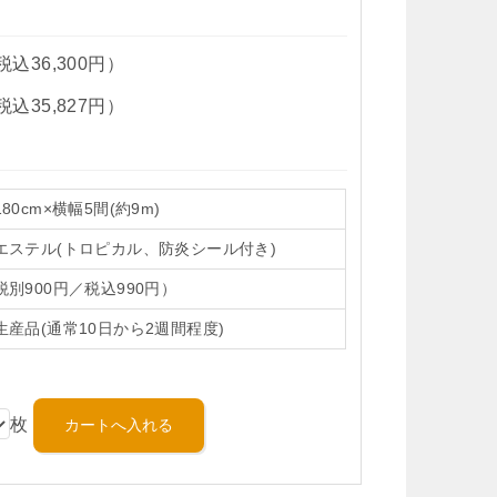
税込36,300円）
税込35,827円）
80cm×横幅5間(約9m)
エステル(トロピカル、防炎シール付き)
税別900円／税込990円）
生産品(通常10日から2週間程度)
枚