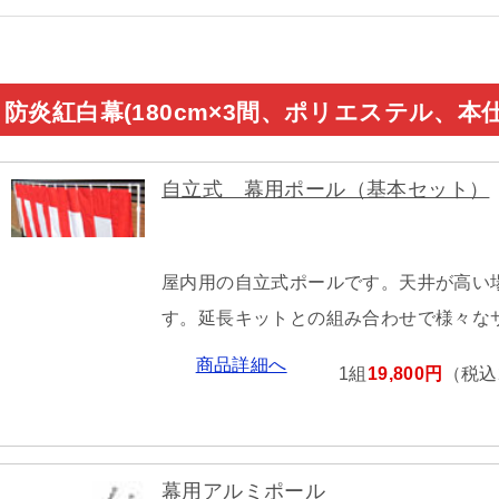
防炎紅白幕(180cm×3間、ポリエステル、
自立式 幕用ポール（基本セット）
屋内用の自立式ポールです。天井が高い
す。延長キットとの組み合わせで様々な
商品詳細へ
1組
19,800円
（税込2
幕用アルミポール