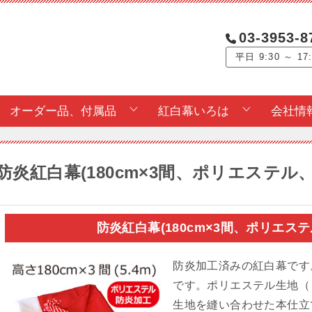
03-3953-8
平日 9:30 ～ 17
オーダー品、付属品
紅白幕いろは
会社情
防炎紅白幕(180cm×3間、ポリエステル
防炎紅白幕(180cm×3間、ポリエ
防炎加工済みの紅白幕です。サ
です。ポリエステル生地（
生地を縫い合わせた本仕立