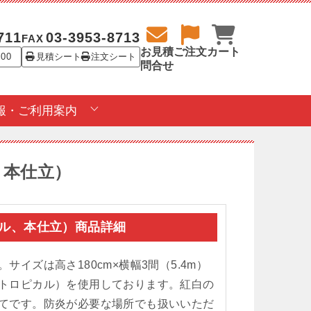
711
03-3953-8713
FAX
お見積
ご注文
カート
:00
見積シート
注文シート
問合せ
報・ご利用案内
、本仕立）
ステル、本仕立）商品詳細
イズは高さ180cm×横幅3間（5.4m）
トロピカル）を使用しております。紅白の
てです。防炎が必要な場所でも扱いいただ