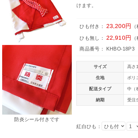
けます。
23,200円
ひも付き：
（
22,910円
ひも無し：
（
商品番号：
KHBO-18P3
サイズ
高さ1
生地
ポリ
配送タイプ
中（
納期
受注
防炎シール付きです
紅白ひも：