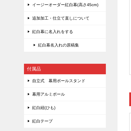
イージーオーダー紅白幕(高さ45cm)
追加加工・仕立て直しについて
紅白幕に名入れをする
紅白幕名入れの原稿集
付属品
自立式 幕用ポールスタンド
幕用アルミポール
紅白紐(ひも)
紅白テープ