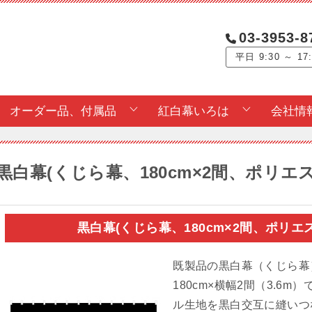
03-3953-8
平日 9:30 ～ 17
オーダー品、付属品
紅白幕いろは
会社情
黒白幕(くじら幕、180cm×2間、ポリ
黒白幕(くじら幕、180cm×2間、ポリ
既製品の黒白幕（くじら幕
180cm×横幅2間（3.6
ル生地を黒白交互に縫いつ