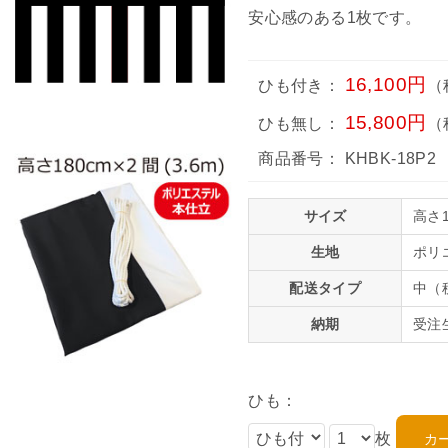
安心感のある1枚です。
16,100円
ひも付き：
（
15,800円
ひも無し：
（
商品番号：
KHBK-18P2
サイズ
高さ1
生地
ポリ
配送タイプ
中（
納期
受注
ひも：
枚