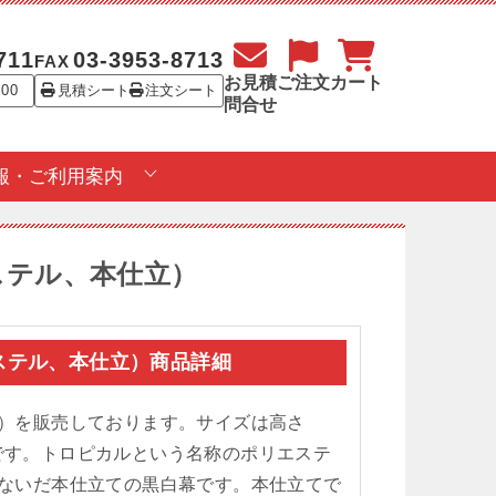
711
03-3953-8713
FAX
お見積
ご注文
カート
:00
見積シート
注文シート
問合せ
報・ご利用案内
エステル、本仕立）
エステル、本仕立）商品詳細
）を販売しております。サイズは高さ
m）です。トロピカルという名称のポリエステ
ないだ本仕立ての黒白幕です。本仕立てで