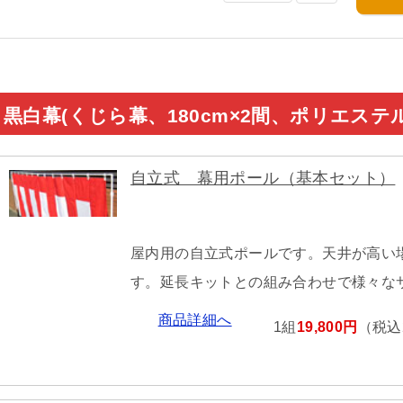
黒白幕(くじら幕、180cm×2間、ポリエス
自立式 幕用ポール（基本セット）
屋内用の自立式ポールです。天井が高い
す。延長キットとの組み合わせで様々な
商品詳細へ
1組
19,800円
（税込2