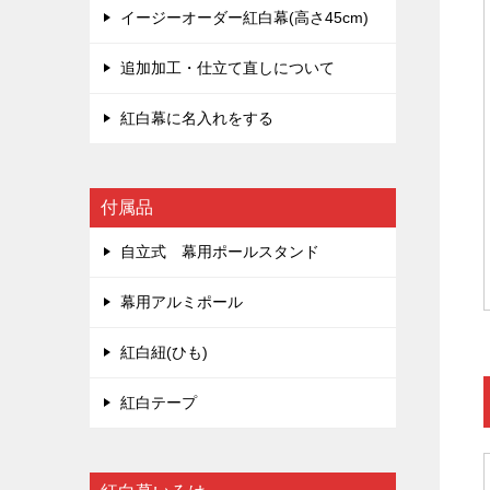
イージーオーダー紅白幕(高さ45cm)
追加加工・仕立て直しについて
紅白幕に名入れをする
付属品
自立式 幕用ポールスタンド
幕用アルミポール
紅白紐(ひも)
紅白テープ