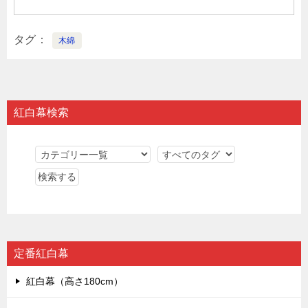
タグ
木綿
紅白幕検索
定番紅白幕
紅白幕（高さ180cm）