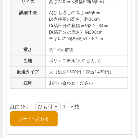
サイズ
高さ240cm×横幅5間(約9m)
詳細寸法
A(ひも通しの高さ)=約5cm
B(赤横帯の高さ)=約33cm
C(縞部分の横幅)=約32～34cm
D(縞部分の高さ)=約208cm
チギレの間隔=約51～52cm
重さ
約2.8kg前後
生地
ポリエステル(トロピカル)
配送タイプ
大（税別1300円／税込1430円）
在庫
お問い合わせください
紅白ひも：
枚