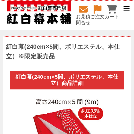
お見積
ご注文
カート
問合せ
紅白幕(240cm×5間、ポリエステル、本仕
立）※限定販売品
紅白幕(240cm×5間、ポリエステル、本仕
立）商品詳細