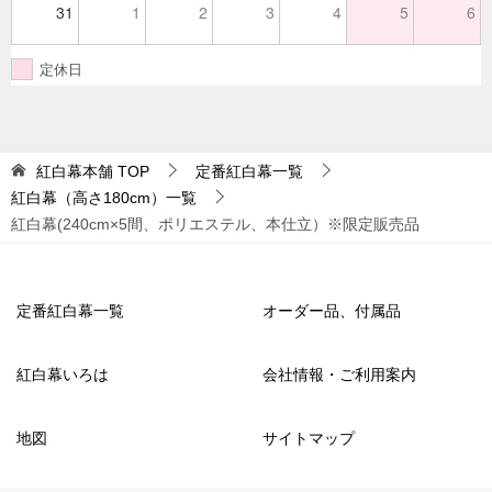
31
1
2
3
4
5
6
定休日
紅白幕本舗
TOP
定番紅白幕一覧
紅白幕（高さ180cm）一覧
紅白幕(240cm×5間、ポリエステル、本仕立）※限定販売品
定番紅白幕一覧
オーダー品、付属品
紅白幕いろは
会社情報・ご利用案内
地図
サイトマップ