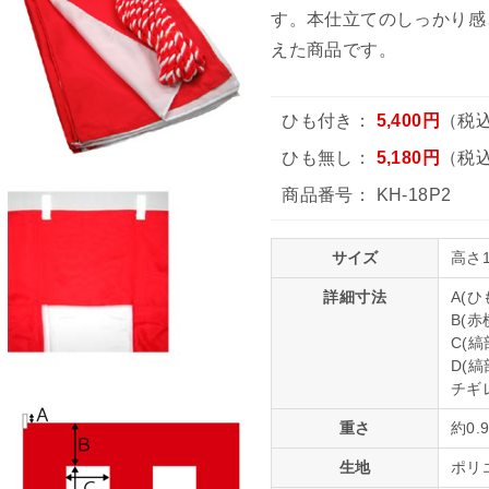
す。本仕立てのしっかり感
えた商品です。
ひも付き：
5,400円
（税込
ひも無し：
5,180円
（税込
商品番号：
KH-18P2
サイズ
高さ1
詳細寸法
A(ひ
B(赤
C(縞
D(縞
チギ
重さ
約0.
生地
ポリ