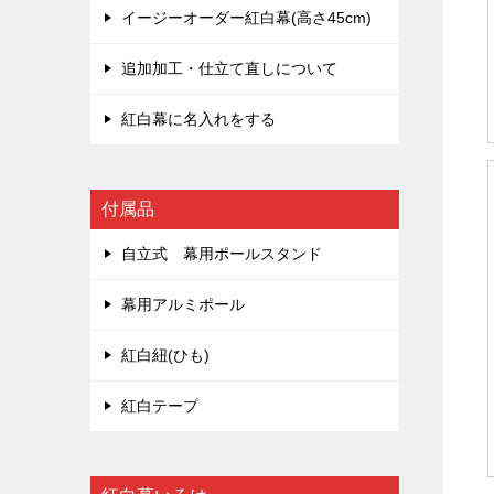
イージーオーダー紅白幕(高さ45cm)
追加加工・仕立て直しについて
紅白幕に名入れをする
付属品
自立式 幕用ポールスタンド
幕用アルミポール
紅白紐(ひも)
紅白テープ