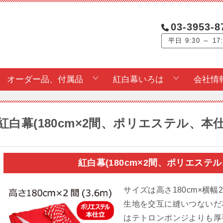
03-3953-8
平日 9:30 ～ 17
オーダー品、付属品
紅白幕いろは
会社情
紅白幕(180cm×2間、ポリエステル、本
紅白幕(180cm×2間、ポリエス
サイズは高さ180cm×横幅
生地を交互に縫いつないだ
はテトロンポンジよりも厚