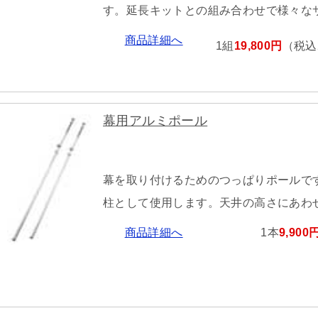
す。延長キットとの組み合わせで様々な
商品詳細へ
1組
19,800円
（税込2
幕用アルミポール
幕を取り付けるためのつっぱりポールで
柱として使用します。天井の高さにあわ
商品詳細へ
1本
9,900