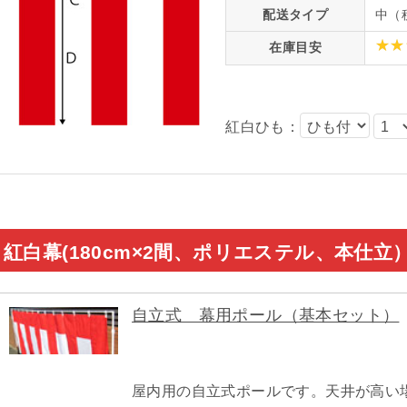
配送タイプ
中（
在庫目安
紅白ひも：
紅白幕(180cm×2間、ポリエステル、本仕立
自立式 幕用ポール（基本セット）
屋内用の自立式ポールです。天井が高い