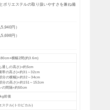
とポリエステルの取り扱いやすさを兼ね備
5,940円）
5,698円）
80cm×横幅2間(約3.6m)
も通しの高さ)=約5cm
横帯の高さ)=約31～32cm
部分の横幅)=約32～34cm
部分の高さ)=約151～152cm
レの間隔=約50cm
9kg前後
エステル(トロピカル)