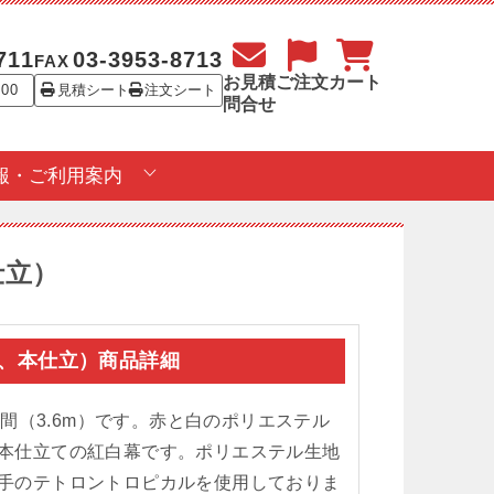
711
03-3953-8713
FAX
お見積
ご注文
カート
:00
見積シート
注文シート
問合せ
報・ご利用案内
仕立）
テル、本仕立）商品詳細
2間（3.6m）です。赤と白のポリエステル
本仕立ての紅白幕です。ポリエステル生地
手のテトロントロピカルを使用しておりま