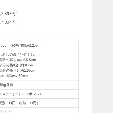
7,898円）
7,304円）
50cm×横幅7間(約12.6m)
も通しの高さ)=約5.5cm
横帯の高さ)=約35.5cm
部分の横幅)=約30cm
部分の高さ)=約115cm
レの間隔=約30cm
55kg前後
エステル(テトロンポンジ)
税別900円／税込990円）