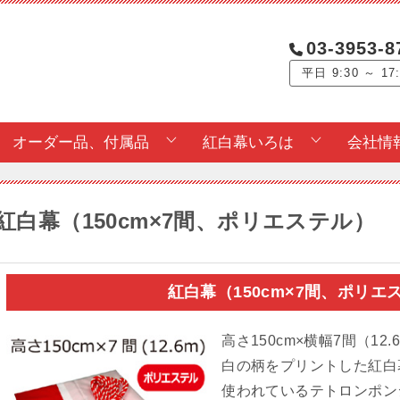
03-3953-8
平日 9:30 ～ 17
オーダー品、付属品
紅白幕いろは
会社情
紅白幕（150cm×7間、ポリエステル）
紅白幕（150cm×7間、ポリ
高さ150cm×横幅7間（1
白の柄をプリントした紅白
使われているテトロンポン