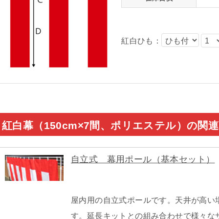
紅白ひも：
紅白幕（150cm×7間、ポリエステル）の関
自立式 幕用ポール（基本セット）
屋内用の自立式ポールです。天井が高い
す。延長キットとの組み合わせで様々な