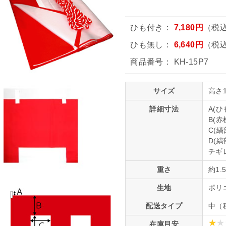
ひも付き：
7,180円
（税込
ひも無し：
6,640円
（税込
商品番号：
KH-15P7
サイズ
高さ1
詳細寸法
A(ひ
B(赤
C(縞
D(縞
チギ
重さ
約1.
生地
ポリ
配送タイプ
中（
在庫目安