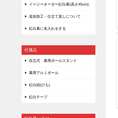
イージーオーダー紅白幕(高さ45cm)
追加加工・仕立て直しについて
紅白幕に名入れをする
付属品
自立式 幕用ポールスタンド
幕用アルミポール
紅白紐(ひも)
紅白テープ