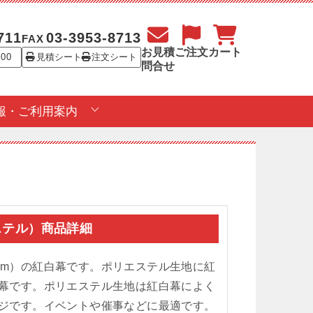
711
03-3953-8713
FAX
お見積
ご注文
カート
:00
見積シート
注文シート
問合せ
報・ご利用案内
エステル）商品詳細
2.6m）の紅白幕です。ポリエステル生地に紅
幕です。ポリエステル生地は紅白幕によく
ジです。イベントや催事などに最適です。