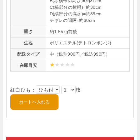
B(赤横帯の高さ)=約31cm
C(縞部分の横幅)=約30cm
D(縞部分の高さ)=約89cm
チギレの間隔=約30cm
重さ
約1.55kg前後
生地
ポリエステル(テトロンポンジ)
配送タイプ
中（税別900円／税込990円）
在庫目安
紅白ひも：
枚