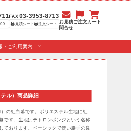
711
03-3953-8713
FAX
お見積
ご注文
カート
:00
見積シート
注文シート
問合せ
報・ご利用案内
エステル）商品詳細
.2m）の紅白幕です。ポリエステル生地に紅
幕です。生地はテトロンポンジという名称
しております。ベーシックで使い勝手の良