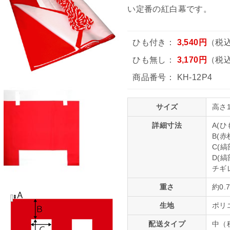
い定番の紅白幕です。
ひも付き：
3,540円
（税込
ひも無し：
3,170円
（税込
商品番号：
KH-12P4
サイズ
高さ1
詳細寸法
A(ひ
B(赤
C(縞
D(縞
チギ
重さ
約0.
生地
ポリ
配送タイプ
中（