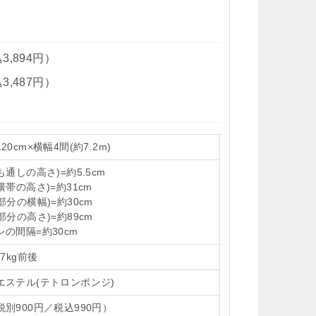
3,894円）
3,487円）
20cm×横幅4間(約7.2m)
も通しの高さ)=約5.5cm
横帯の高さ)=約31cm
部分の横幅)=約30cm
部分の高さ)=約89cm
レの間隔=約30cm
77kg前後
エステル(テトロンポンジ)
税別900円／税込990円）