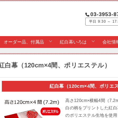
03-3953-8
平日 9:30 ～ 17
オーダー品、付属品
紅白幕いろは
会社情
紅白幕（120cm×4間、ポリエステル）
紅白幕（120cm×4間、ポリ
高さ120cm×横幅4間（7
白の柄をプリントした紅白
のポリエステル生地を使用