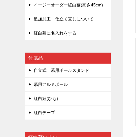
イージーオーダー紅白幕(高さ45cm)
追加加工・仕立て直しについて
紅白幕に名入れをする
付属品
自立式 幕用ポールスタンド
幕用アルミポール
紅白紐(ひも)
紅白テープ