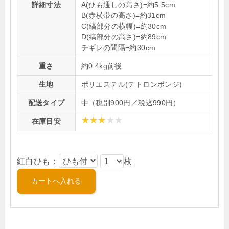
詳細寸法
A(ひも通しの高さ)=約5.5cm
B(赤横帯の高さ)=約31cm
C(縞部分の横幅)=約30cm
D(縞部分の高さ)=約89cm
チギレの間隔=約30cm
重さ
約0.4kg前後
生地
ポリエステル(テトロンポンジ)
配送タイプ
中（税別900円／税込990円）
在庫目安
紅白ひも：
枚