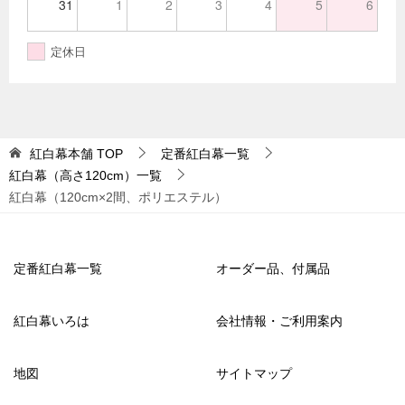
31
1
2
3
4
5
6
定休日
紅白幕本舗
TOP
定番紅白幕一覧
紅白幕（高さ120cm）一覧
紅白幕（120cm×2間、ポリエステル）
定番紅白幕一覧
オーダー品、付属品
紅白幕いろは
会社情報・ご利用案内
地図
サイトマップ