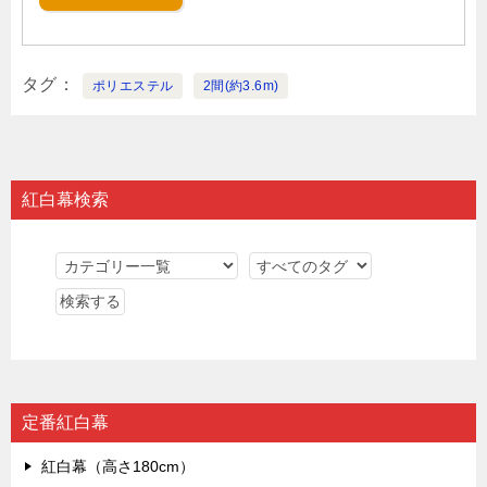
タグ
ポリエステル
2間(約3.6m)
紅白幕検索
定番紅白幕
紅白幕（高さ180cm）