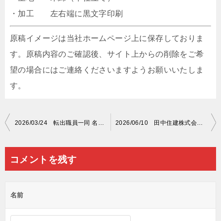
・加工 左右端に黒文字印刷
原稿イメージは当社ホームページ上に保存しておりま
す。原稿内容のご確認後、サイト上からの削除をご希
望の場合にはご連絡くださいますようお願いいたしま
す。
投
2026/03/24 転出職員一同 名入れ紅白幕
2026/06/10 田中住建株式会社 名入れ紅白幕
稿
ナ
コメントを残す
ビ
ゲ
名前
ー
シ