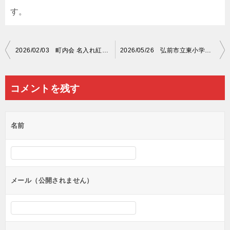
す。
投
2026/02/03 町内会 名入れ紅白幕
2026/05/26 弘前市立東小学校 名入れ紅白幕
稿
ナ
コメントを残す
ビ
ゲ
名前
ー
シ
ョ
ン
メール（公開されません）