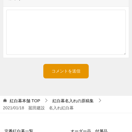
紅白幕本舗
TOP
紅白幕名入れの原稿集
2021/01/18 菰田建設 名入れ紅白幕
定番紅白幕一覧
オーダー品、付属品