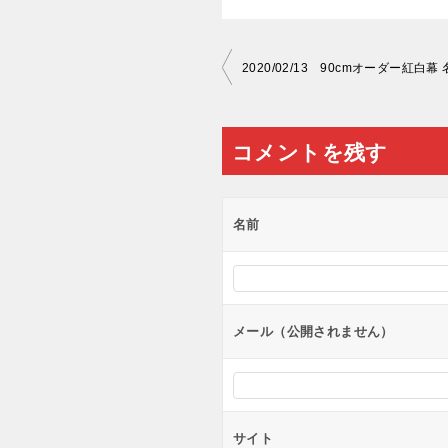
投
2020/02/13 90cmオーダー紅白幕
稿
ナ
コメントを残す
ビ
ゲ
ー
名前
シ
ョ
ン
メール（公開されません）
サイト