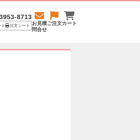
3953-8713
お見積
ご注文
カート
ート
注文シート
問合せ