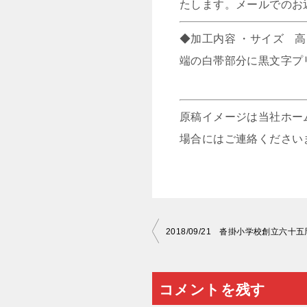
たします。メールでのお
◆加工内容 ・サイズ 高
端の白帯部分に黒文字プ
原稿イメージは当社ホー
場合にはご連絡ください
投
2018/09/21 沓掛小学校創立六
稿
ナ
コメントを残す
ビ