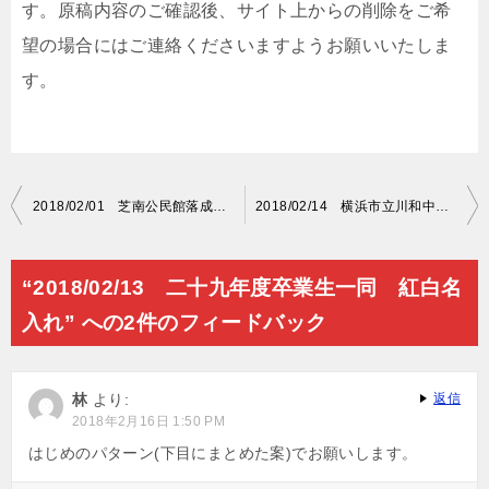
す。原稿内容のご確認後、サイト上からの削除をご希
望の場合にはご連絡くださいますようお願いいたしま
す。
投
2018/02/01 芝南公民館落成記念 紅白名入れ
2018/02/14 横浜市立川和中学校 紅白名入れ
稿
ナ
“2018/02/13 二十九年度卒業生一同 紅白名
ビ
入れ” への2件のフィードバック
ゲ
ー
林
より:
返信
シ
2018年2月16日 1:50 PM
ョ
はじめのパターン(下目にまとめた案)でお願いします。
ン