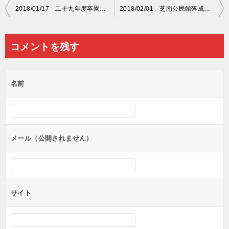
投
2018/01/17 二十九年度卒園児一同 紅白名入れ
2018/02/01 芝南公民館落成記念 紅白名入れ
稿
ナ
コメントを残す
ビ
ゲ
名前
ー
シ
ョ
ン
メール（公開されません）
サイト