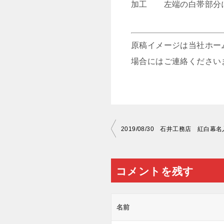
加工 左端の白帯部分
原稿イメージは当社ホー
場合にはご連絡ください
投
2019/08/30 石井工務店 紅白幕
稿
ナ
コメントを残す
ビ
ゲ
ー
名前
シ