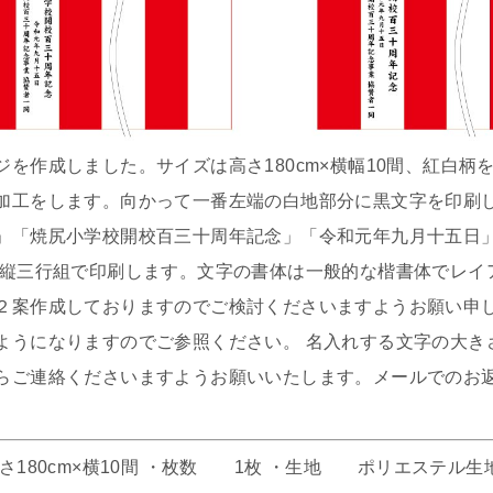
を作成しました。サイズは高さ180cm×横幅10間、紅白柄
加工をします。向かって一番左端の白地部分に黒文字を印刷し
」「焼尻小学校開校百三十周年記念」「令和元年九月十五日
を縦三行組で印刷します。文字の書体は一般的な楷書体でレイ
２案作成しておりますのでご検討くださいますようお願い申
ようになりますのでご参照ください。 名入れする文字の大き
らご連絡くださいますようお願いいたします。メールでのお
さ180cm×横10間 ・枚数 1枚 ・生地 ポリエステル生