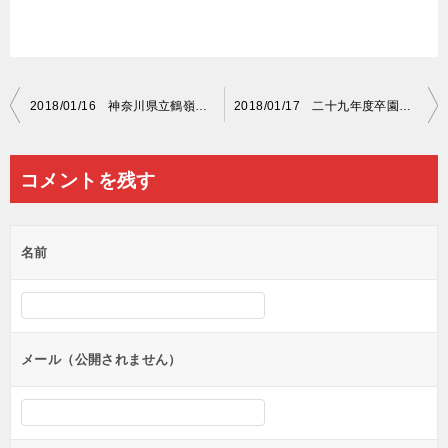
投
2018/01/16 神奈川県立鶴嶺高等学校 紅白幕名入れ
2018/01/17 二十九年度卒園児一同 紅白名入れ
稿
ナ
コメントを残す
ビ
ゲ
名前
ー
シ
ョ
ン
メール（公開されません）