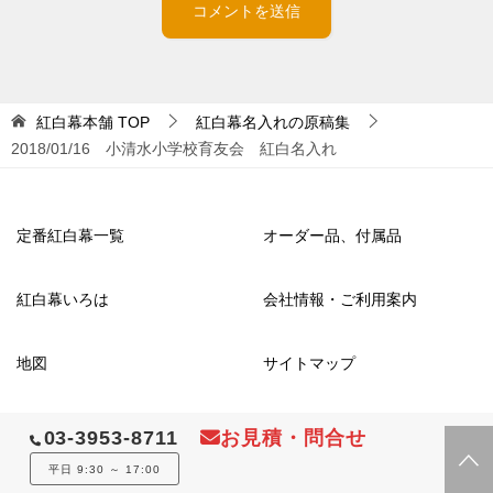
紅白幕本舗
TOP
紅白幕名入れの原稿集
2018/01/16 小清水小学校育友会 紅白名入れ
定番紅白幕一覧
オーダー品、付属品
紅白幕いろは
会社情報・ご利用案内
地図
サイトマップ
03-3953-8711
お見積・問合せ
© 2016 紅白幕本舗
平日 9:30 ～ 17:00